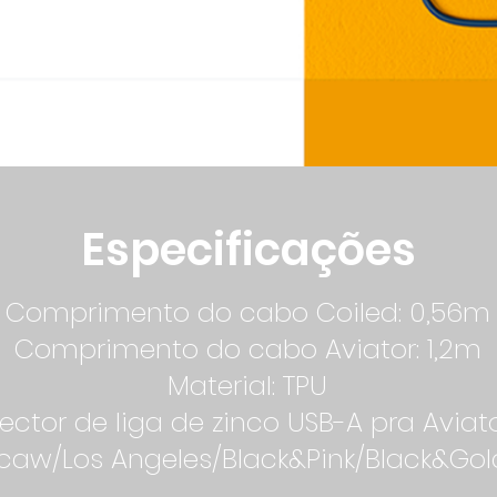
Especificações
Comprimento do cabo Coiled: 0,56m
Comprimento do cabo Aviator
: 1,2m
Material: TPU
ctor de liga de zinco USB-A pra Aviat
caw/Los Angeles/Black&Pink/Black&Gol