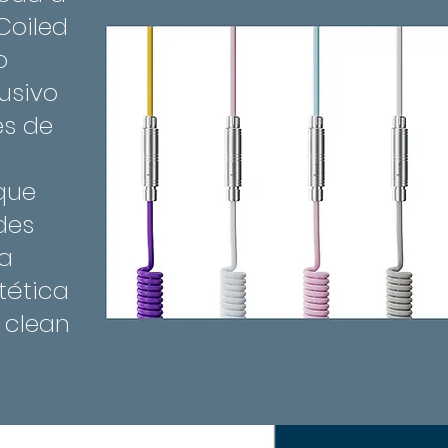
Coiled
o
lusivo
es de
que
des
a
tética
 clean