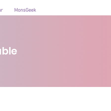
ar
MonsGeek
able