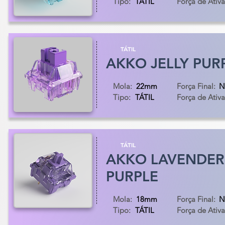
Tipo:
TÁTIL
Força de Ativa
TÁTIL
AKKO JELLY PUR
Mola:
22mm
Força Final:
N
Tipo:
TÁTIL
Força de Ativa
TÁTIL
AKKO LAVENDER
PURPLE
Mola:
18mm
Força Final:
N
Tipo:
TÁTIL
Força de Ativa