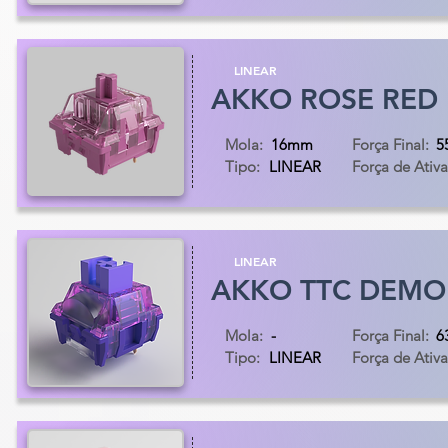
LINEAR
AKKO ROSE RED
Mola:
16mm
Força Final:
5
Tipo:
LINEAR
Força de Ativa
LINEAR
AKKO TTC DEM
Mola:
-
Força Final:
6
Tipo:
LINEAR
Força de Ativa