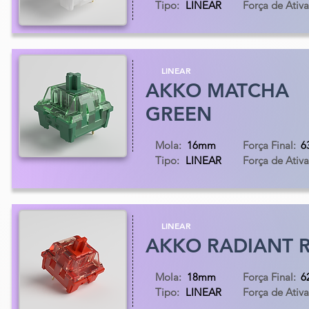
Tipo:
LINEAR
Força de Ativa
LINEAR
AKKO MATCHA
GREEN
Mola:
16mm
Força Final:
6
Tipo:
LINEAR
Força de Ativa
LINEAR
AKKO RADIANT 
Mola:
18mm
Força Final:
6
Tipo:
LINEAR
Força de Ativa