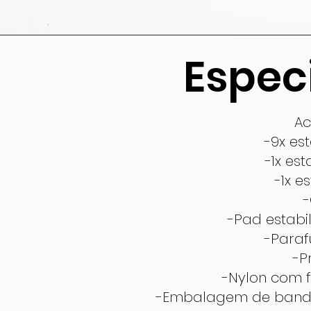
Espec
A
-9x est
-1x est
-1x e
-
-Pad estabi
-Paraf
-P
-Nylon com f
-Embalagem de bandej