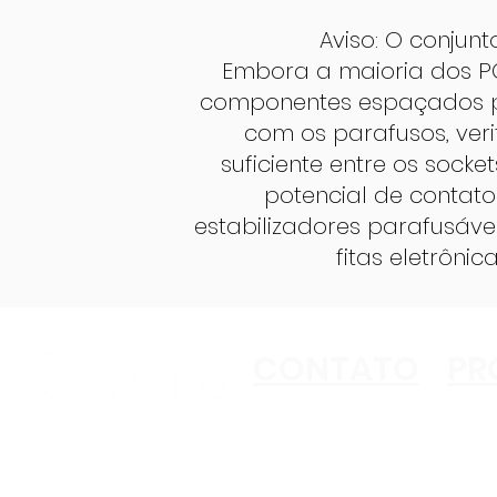
Aviso: O conjun
Embora a maioria dos PC
componentes espaçados pa
com os parafusos, veri
suficiente entre os sock
potencial de contato
estabilizadores parafusávei
fitas eletrôni
CONTATO
PR
Copyright ©2023 Akko
All Rights Reserved