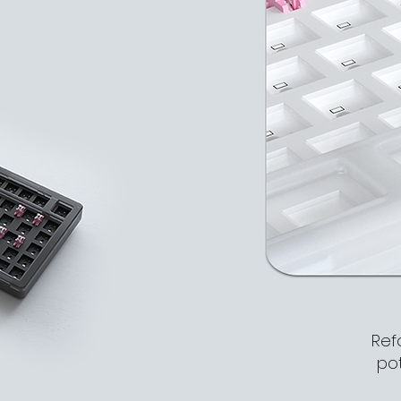
Ref
po