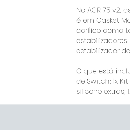
No ACR 75 v2, o
é em Gasket Mou
acrílico como t
estabilizadores
estabilizador d
O que está inclu
de Switch; 1x Ki
silicone extras;