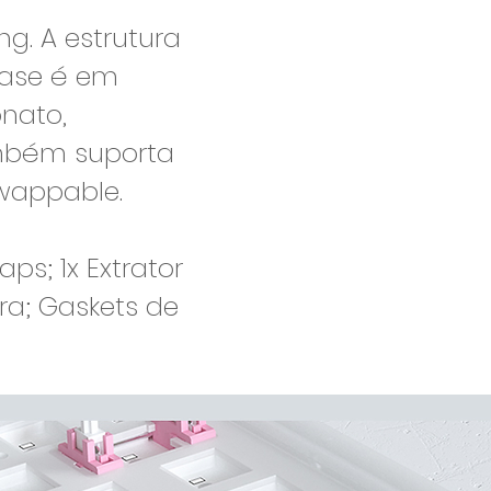
g. A estrutura
case é em
onato,
também suporta
swappable.
aps; 1x Extrator
tra; Gaskets de