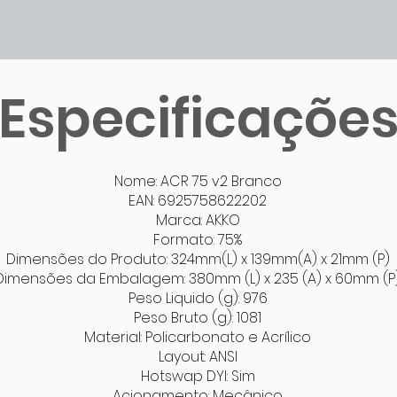
Especificaçõe
Nome: ACR 75 v2 Branco
EAN: 6925758622202
Marca: AKKO
Formato: 75%
Dimensões do Produto: 324mm(L) x 139mm(A) x 21mm (P)
Dimensões da Embalagem: 380mm (L) x 235 (A) x 60mm (P
Peso Liquido (g): 976
Peso Bruto (g): 1081
Material: Policarbonato e Acrílico
Layout: ANSI
Hotswap DYI: Sim
Acionamento: Mecânico