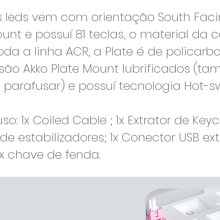
s leds vem com orientação South Facin
nt e possuí 81 teclas, o material da 
oda a linha ACR, a Plate é de policarb
 são Akko Plate Mount lubrificados (
e parafusar) e possuí tecnologia Hot-
so: 1x Coiled Cable ; 1x Extrator de Keyc
t de estabilizadores; 1x Conector USB ex
 1x chave de fenda.