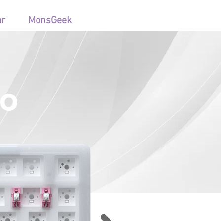
ar
MonsGeek
co