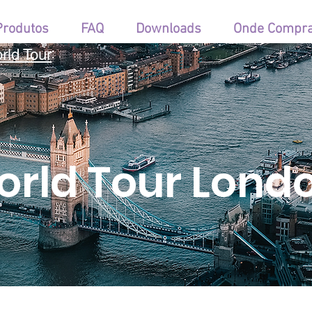
Produtos
FAQ
Downloads
Onde Compr
rld Tour
rld Tour Lond