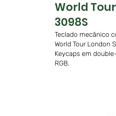
World Tou
3098S
Teclado mecânico co
World Tour London S
Keycaps em double-
RGB.
C