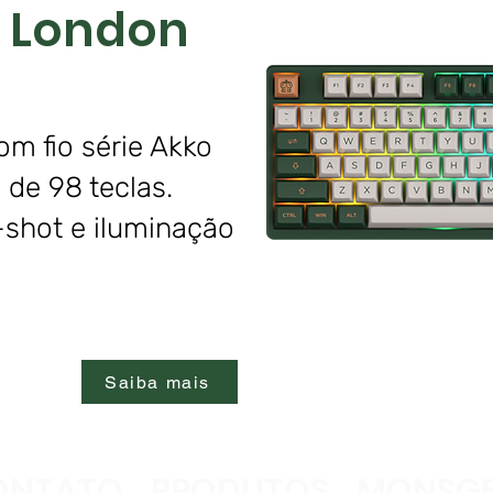
r London
m fio série Akko
 de 98 teclas.
shot e iluminação
Saiba mais
ONTATO
PRODUTOS
MONSGE