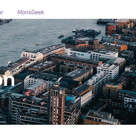
ar
MonsGeek
on