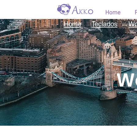
Home
Home
Teclados
Wo
Wo