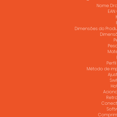
Nome: Dra
EAN:
Dimensões do Produto
Dimens
P
Peso
Mater
Perfi
​Método de imp
Ajus
Swi
Ho
Acion
Retr
Conecti
Soft
Comprime