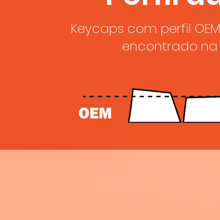
Keycaps com perfil OEM
encontrado na 