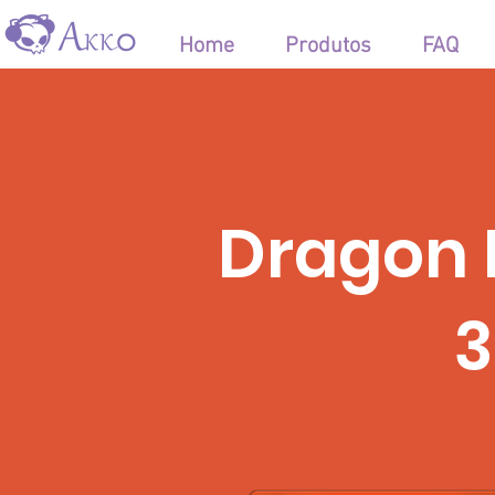
Home
Produtos
FAQ
Dragon 
3