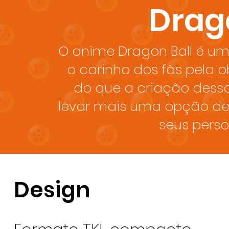
Drago
O anime Dragon Ball é u
o carinho dos fãs pela 
do que a criação dessa
levar mais uma opção de 
seus perso
Design