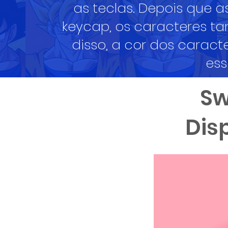
as teclas. Depois que 
keycap, os caracteres t
disso, a cor dos caract
ess
Sw
Dis