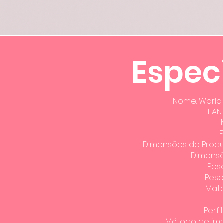
Espec
Nome: World 
EAN
F
Dimensões do Produto
Dimens
Peso
Peso
Mater
Perfi
​Método de imp