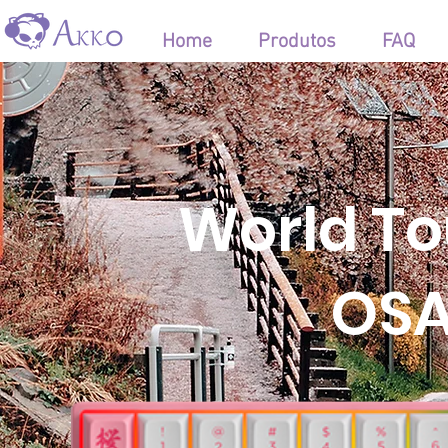
Home
Produtos
FAQ
World To
OSA