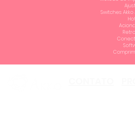
Ajus
Switches: Akko J
Ho
Acion
Retr
Conecti
Soft
Comprime
CONTATO
PR
Copyright ©2023 Akko
All Rights Reserved