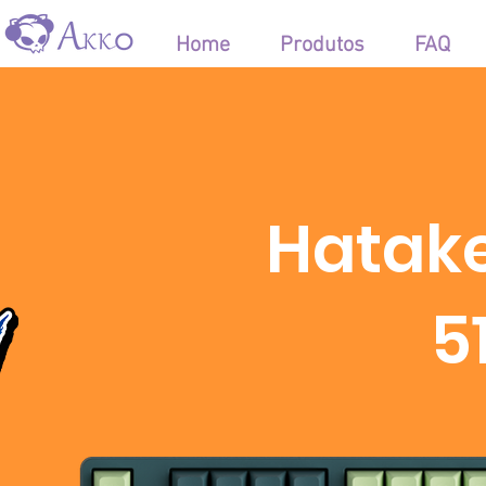
Home
Produtos
FAQ
Hatake
5