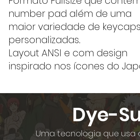
Formato Fullsize que conté
number pad além de uma
maior variedade de keycap
personalizadas.
Layout ANSI e com design
inspirado nos ícones do Jap
Dye-Su
Uma tecnologia que usa o 