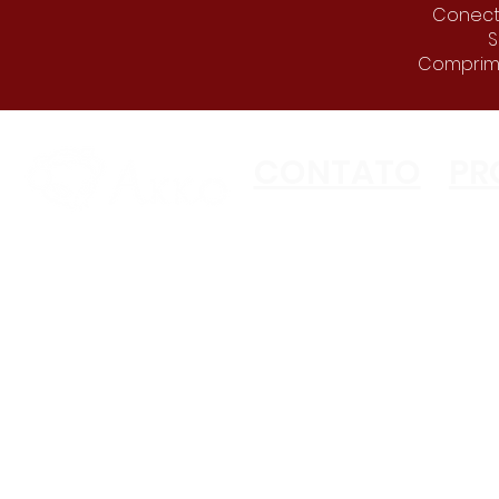
Conecti
S
Comprime
CONTATO
PR
Copyright ©2023 Akko
All Rights Reserved