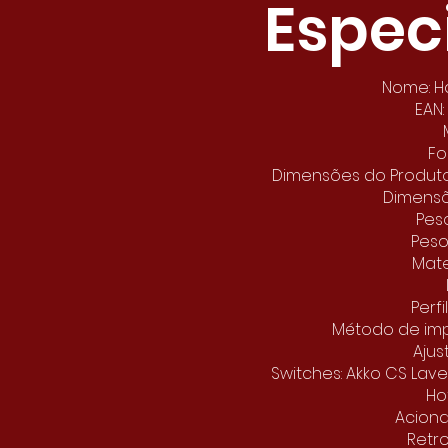
Espec
Nome: H
EAN
Fo
Dimensões do Produto:
Dimens
Peso
Peso 
Mater
Perf
Método de imp
Ajus
Switches: Akko CS Lav
Ho
Acion
Retr