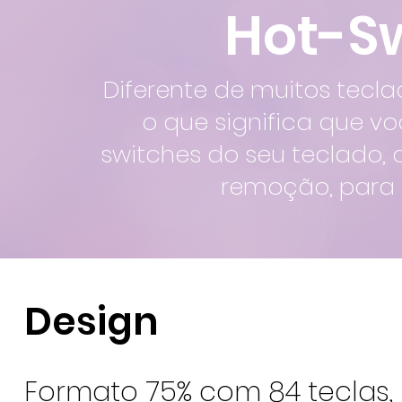
Hot-S
Diferente de muitos tecl
o que significa que v
switches do seu teclado
remoção, para 
Design
Formato 75% com 84 teclas,