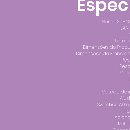
Espec
Nome: 3084S
EAN
Forma
Dimensões do Produto
Dimensões da Embalage
Pes
Peso
Mater
​Método de 
Ajus
Switches: Akko J
Ho
Acion
Retr