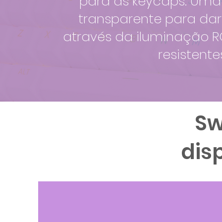
para as keycaps. Uma
transparente para dar
através da iluminação R
resistent
Sw
dis