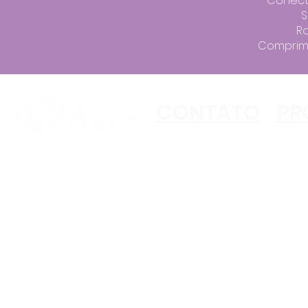
Conecti
S
Ro
Comprime
CONTATO
PR
Copyright ©2023 Akko
All Rights Reserved