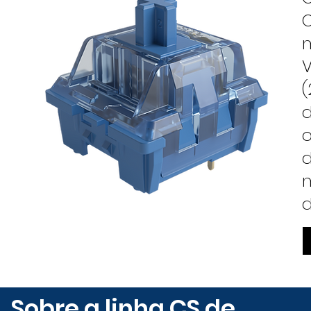
O
m
V
(
d
o
d
m
d
Sobre a linha CS de