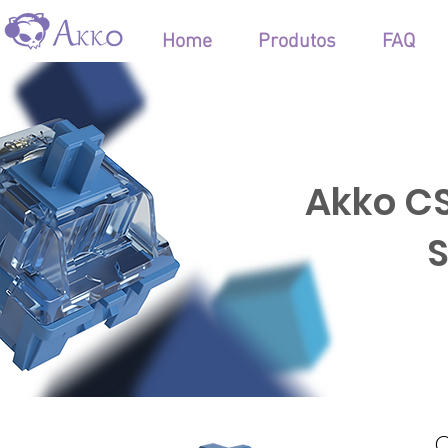
Home
Produtos
FAQ
Akko C
S
O