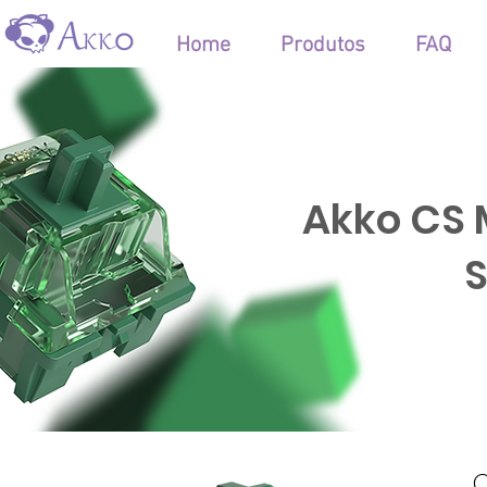
Home
Produtos
FAQ
Akko CS 
S
O