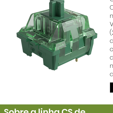
O
m
V
(
d
o
d
m
d
Sobre a linha CS de