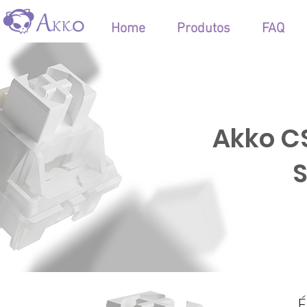
Home
Produtos
FAQ
Akko CS
S
É