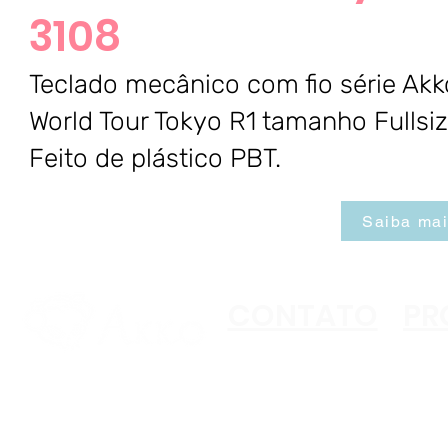
3108
Teclado mecânico com fio série Akk
World Tour Tokyo R1 tamanho Fullsiz
Feito de plástico PBT.
Saiba ma
CONTATO
PR
Copyright ©2023 Akko
All Rights Reserved