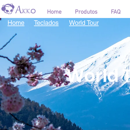
Home
Produtos
FAQ
Home
Teclados
World Tour
World 