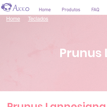
Home
Produtos
FAQ
Home
Teclados
Prunus 
Prunus Lannesiana