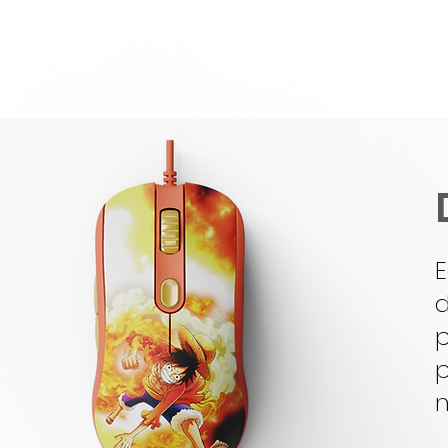
E
d
p