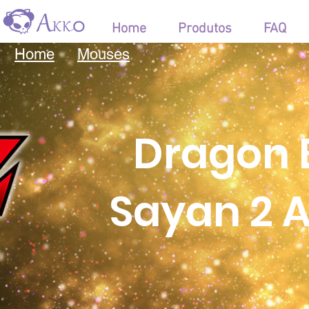
Home
Produtos
FAQ
Home
Mouses
Dragon B
Sayan 2 