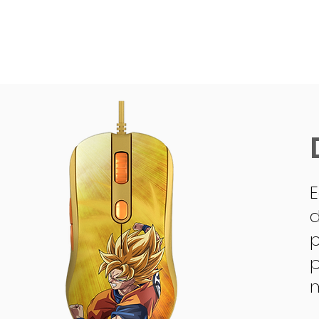
E
d
p