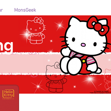
ar
MonsGeek
ng