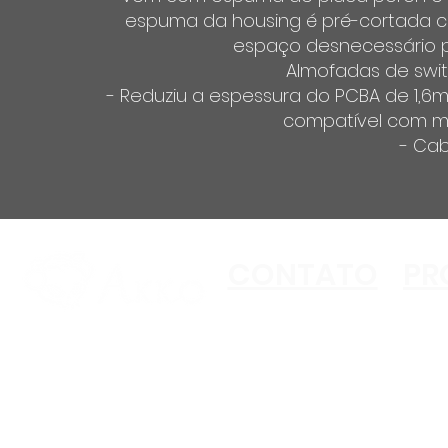
espuma da housing é pré-cortada co
espaço desnecessário p
Almofadas de swit
- Reduziu a espessura do PCBA de 1,6
compatível com ma
- Cab
CONTATO
PR
Copyright ©2023 Akko
All Rights Reserved