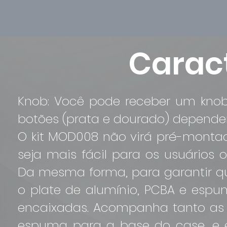
Caract
Knob: Você pode receber um kno
botões (prata e dourado) dependen
O kit MOD008 não virá pré-montad
seja mais fácil para os usuários
Da mesma forma, para garantir que
o plate de alumínio, PCBA e espu
encaixadas. Acompanha tanto as
espuma para a base do case, e 