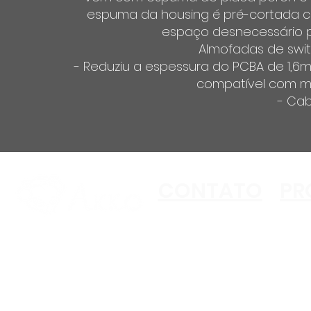
espuma da housing é pré-cortada co
espaço desnecessário p
Almofadas de swit
- Reduziu a espessura do PCBA de 1,6
compatível com ma
- Cab
CONTATO
PR
Copyright ©2023 Akko
All Rights Reserved