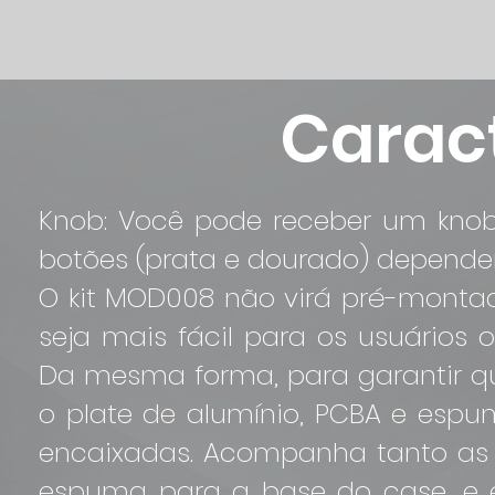
Caract
Knob: Você pode receber um kno
botões (prata e dourado) dependen
O kit MOD008 não virá pré-montad
seja mais fácil para os usuários
Da mesma forma, para garantir que
o plate de alumínio, PCBA e espu
encaixadas. Acompanha tanto as
espuma para a base do case, e 