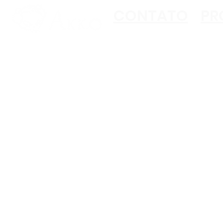
CONTATO
PR
Copyright ©2023 Akko
All Rights Reserved