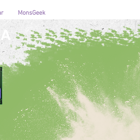
ar
MonsGeek
SA