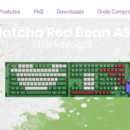
Produtos
FAQ
Downloads
Onde Compr
atcha Red Bean A
158 keycaps