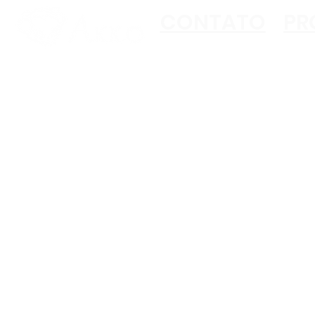
CONTATO
PR
Copyright ©2023 Akko
All Rights Reserved