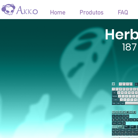
Home
Produtos
FAQ
Her
187