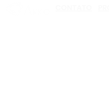
CONTATO
PR
Copyright ©2023 Akko
All Rights Reserved