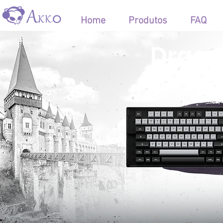
Home
Produtos
FAQ
Dracu
198