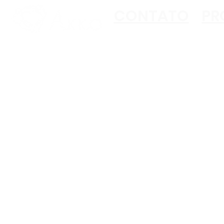
CONTATO
PR
Copyright ©2023 Akko
All Rights Reserved