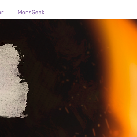
ar
MonsGeek