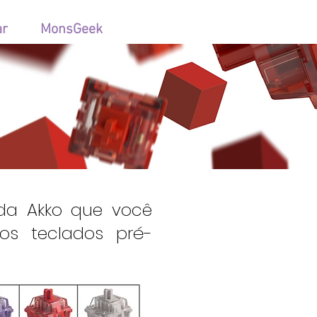
ar
MonsGeek
hes
da Akko que você
s teclados pré-