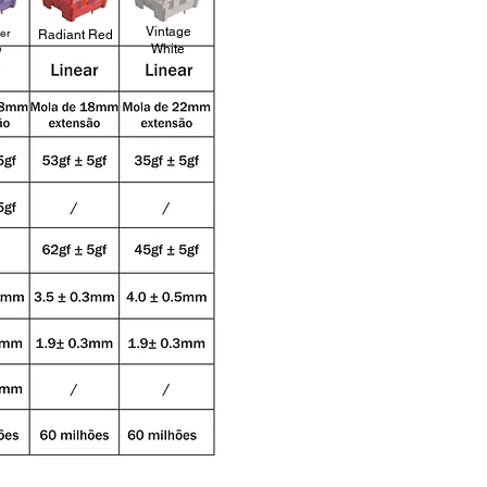
Vintage
er
Radiant Red
e
White