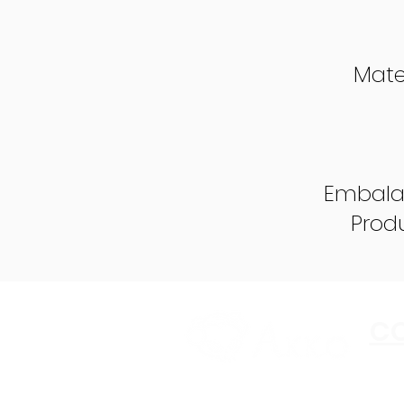
Mate
Embala
Prod
C
Copyright ©2023 Akko