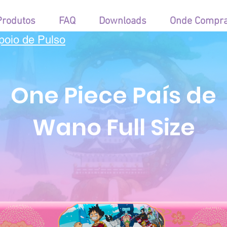
Produtos
FAQ
Downloads
Onde Compr
poio de Pulso
One Piece País de
Wano Full Size