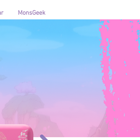
ar
MonsGeek