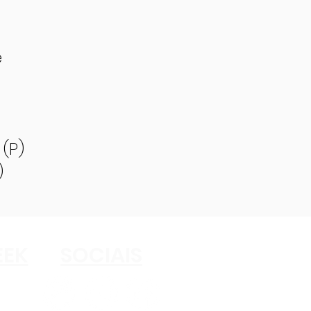
e
(P)
)
EK
SOCIAIS