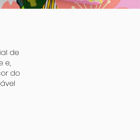
s
al de
e e,
or do
ável