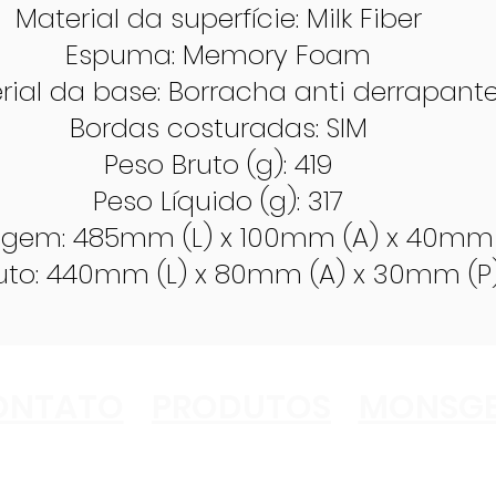
Material da superfície: Milk Fiber
Espuma: Memory Foam
rial da base: Borracha anti derrapant
Bordas costuradas: SIM
Peso Bruto (g): 419
Peso Líquido (g): 317
gem: 485mm (L) x 100mm (A) x 40mm 
uto: 440mm (L) x 80mm (A) x 30mm (P
ONTATO
PRODUTOS
MONSGE
TECLADO
KEYCAPS