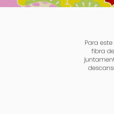
Para este
fibra d
juntament
descanso