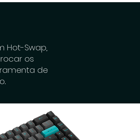
m Hot-Swap,
trocar os
rramenta de
o.