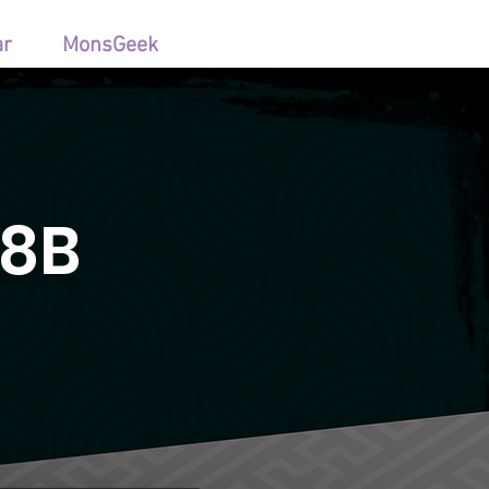
ar
MonsGeek
68B