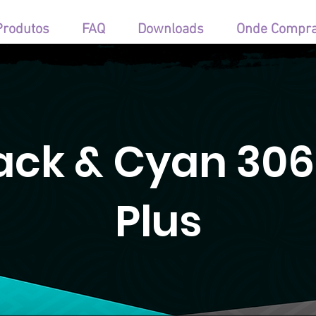
Produtos
FAQ
Downloads
Onde Compr
ack & Cyan 30
Plus