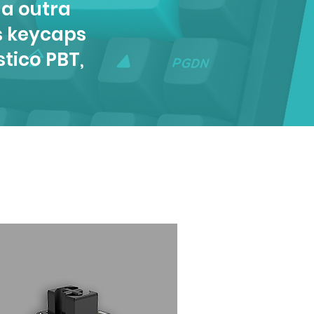
a outra
s keycaps
tico PBT,