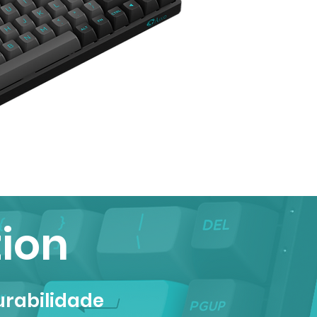
tion
urabilidade