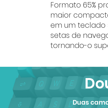
Formato 65% pr
maior compacta
em um teclado 
setas de naveg
tornando-o super
Dou
Duas camad