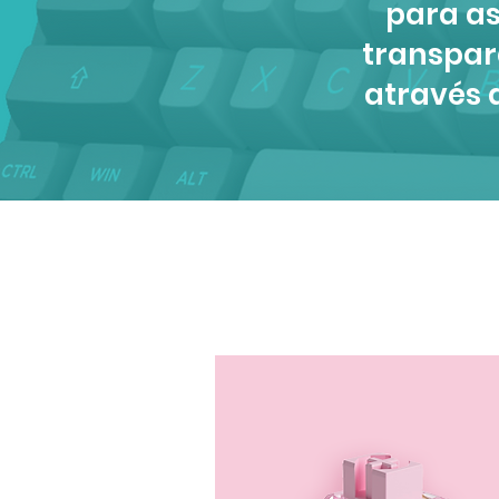
para as
transpar
através 