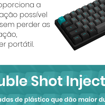
oporciona a
ção possível
sem perder as
ação,
 portátil.
ble Shot Injec
as de plástico que dão maior d