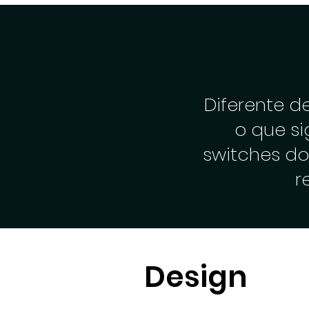
Diferente 
o que si
switches d
r
Design