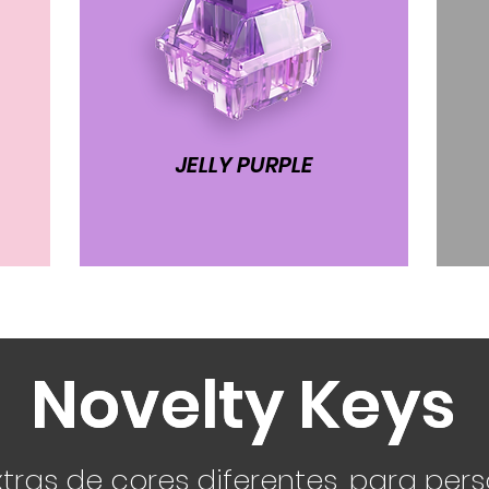
JELLY PURPLE
Novelty Keys
Novelty Keys
tras de cores diferentes, para per