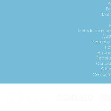
P
Pe
Mater
P
Método de impre
Ajus
Switches:
Ho
Acion
Retroil
Conecti
Soft
Comprime
CONTATO
PR