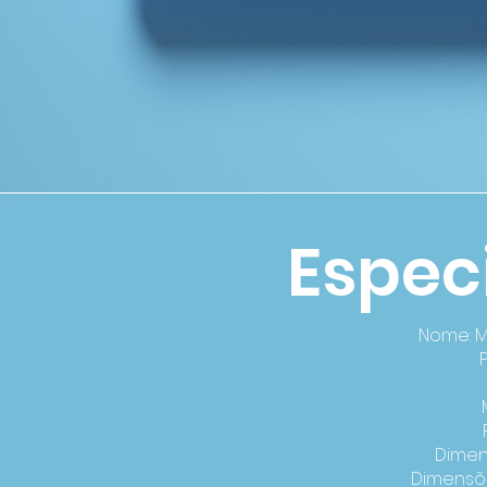
Espec
Nome: Mi
Dimen
Dimensõ