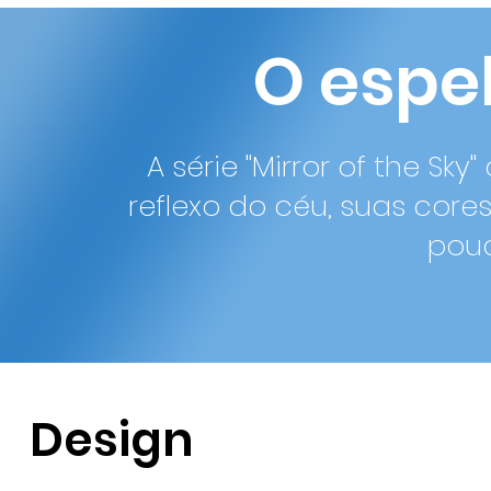
O espe
A série "Mirror of the Sk
reflexo do céu, suas cor
pouc
Design