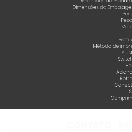
Dimensões do Produto:
Dimensões da Embalagem:
Peso
Peso
Mater
Perfi
Método de impre
Ajus
Switch
Ho
Acion
Retr
Conecti
S
Comprime
CONTATO
PR