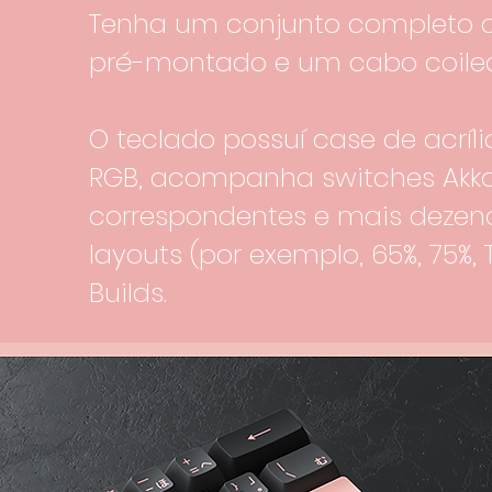
Tenha um conjunto completo d
pré-montado e um cabo coil
O teclado possuí case de acrí
RGB, acompanha switches Akko 
correspondentes e mais dezena
layouts (por exemplo, 65%, 75%, T
Builds.