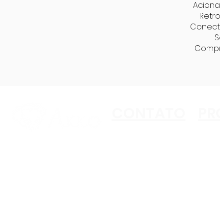
Aciona
Retro
Conecti
S
Compr
CONTATO
PR
Copyright ©2023 Akko
All Rights Reserved