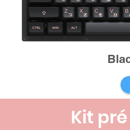
Bla
Kit pr